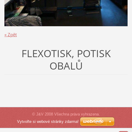
« Zpět
FLEXOTISK, POTISK
OBALŮ
© J&V 2008 Všechna práva vyhrazena.
Vytvořte si webové stránky zdarma!