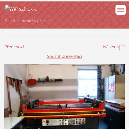
Potisk potravinářských obalů
Předchozí
Následující
Spustit prezentaci